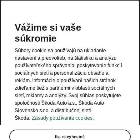
Vážime si vaše
Právna informácia
súkromie
Škoda Auto Slovensko s.r.o. si vyhradzuje právo zmeny cien, farieb a
technických dát modelov tu zobrazených a opísaných bez
Súbory cookie sa používajú na ukladanie
predchádzajúceho upozornenia. Autori servera si vyhradzujú právo
chýb zápisu a omylu.
nastavení a predvolieb, na štatistiku a analýzu
používateľského správania, poskytovanie funkcií
Použité obrázky sú ilustračné a majú len informatívny charakter. Na
fotografiách môžu byť zobrazené modely s príplatkovou výbavou, ktorá
sociálnych sietí a personalizáciu obsahu a
nie je štandardom pre modely v základnom prevedení. Pre bližšie
informácie o sortimente modelov, štandardných a mimoriadnych
reklám. Informácie o používaní našich stránok
výbavách, aktuálnych cenách, podmienkach a termínoch dodávok,
zdieľame tiež s partnermi v oblasti sociálnych
kontaktujte svojho autorizovaného predajcu vozidiel Škoda.
sietí, reklamy a analýzy. Svoj súhlas poskytujete
spoločnosti Škoda Auto a.s., Škoda Auto
Autorizácia poskytovania audiovizuálnej mediálnej služby na
Slovensko s.r.o. a distribučnej sieti
požiadanie č. AP/78
Škoda.
Zásady používania cookies.
Infolinka
Iba nevyhnutné