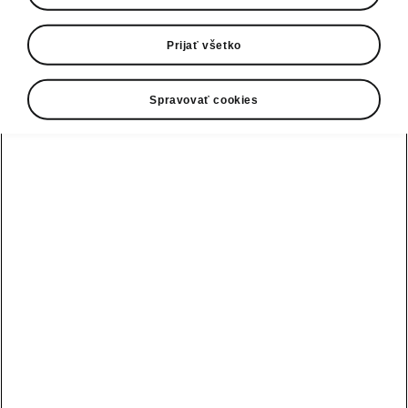
0800 124 125
E-mail
Prijať všetko
infolinka@skoda-auto.sk
Spravovať cookies
Kontaktný formulár
Pozri tiež
Skladové vozidlá
Konfigurátor
Testovacia jazda
Nájsť predajcu alebo servis