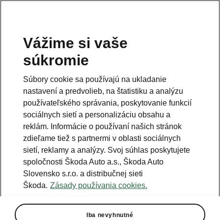
Vážime si vaše
Právna informácia
súkromie
Škoda Auto Slovensko s.r.o. si vyhradzuje právo zmeny cien, farieb a
technických dát modelov tu zobrazených a opísaných bez
Súbory cookie sa používajú na ukladanie
predchádzajúceho upozornenia. Autori servera si vyhradzujú právo
chýb zápisu a omylu.
nastavení a predvolieb, na štatistiku a analýzu
používateľského správania, poskytovanie funkcií
Použité obrázky sú ilustračné a majú len informatívny charakter. Na
fotografiách môžu byť zobrazené modely s príplatkovou výbavou, ktorá
sociálnych sietí a personalizáciu obsahu a
nie je štandardom pre modely v základnom prevedení. Pre bližšie
informácie o sortimente modelov, štandardných a mimoriadnych
reklám. Informácie o používaní našich stránok
výbavách, aktuálnych cenách, podmienkach a termínoch dodávok,
zdieľame tiež s partnermi v oblasti sociálnych
kontaktujte svojho autorizovaného predajcu vozidiel Škoda.
sietí, reklamy a analýzy. Svoj súhlas poskytujete
spoločnosti Škoda Auto a.s., Škoda Auto
Autorizácia poskytovania audiovizuálnej mediálnej služby na
Slovensko s.r.o. a distribučnej sieti
požiadanie č. AP/78
Škoda.
Zásady používania cookies.
Infolinka
Iba nevyhnutné