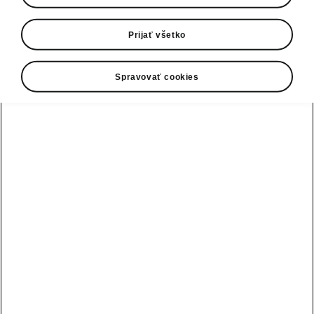
0800 124 125
E-mail
Prijať všetko
infolinka@skoda-auto.sk
Spravovať cookies
Kontaktný formulár
Pozri tiež
Skladové vozidlá
Konfigurátor
Testovacia jazda
Nájsť predajcu alebo servis