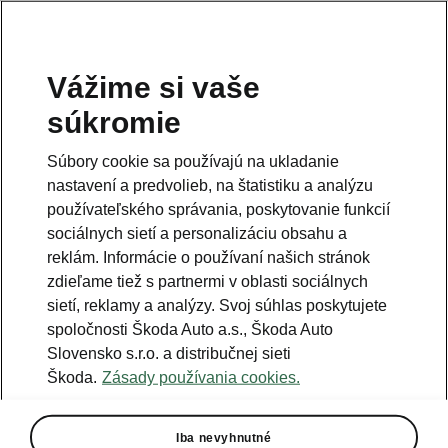
Vážime si vaše
Právna informácia
súkromie
Škoda Auto Slovensko s.r.o. si vyhradzuje právo zmeny cien, farieb a
technických dát modelov tu zobrazených a opísaných bez
Súbory cookie sa používajú na ukladanie
predchádzajúceho upozornenia. Autori servera si vyhradzujú právo
chýb zápisu a omylu.
nastavení a predvolieb, na štatistiku a analýzu
používateľského správania, poskytovanie funkcií
Použité obrázky sú ilustračné a majú len informatívny charakter. Na
fotografiách môžu byť zobrazené modely s príplatkovou výbavou, ktorá
sociálnych sietí a personalizáciu obsahu a
nie je štandardom pre modely v základnom prevedení. Pre bližšie
informácie o sortimente modelov, štandardných a mimoriadnych
reklám. Informácie o používaní našich stránok
výbavách, aktuálnych cenách, podmienkach a termínoch dodávok,
zdieľame tiež s partnermi v oblasti sociálnych
kontaktujte svojho autorizovaného predajcu vozidiel Škoda.
sietí, reklamy a analýzy. Svoj súhlas poskytujete
spoločnosti Škoda Auto a.s., Škoda Auto
Autorizácia poskytovania audiovizuálnej mediálnej služby na
Slovensko s.r.o. a distribučnej sieti
požiadanie č. AP/78
Škoda.
Zásady používania cookies.
Infolinka
Iba nevyhnutné