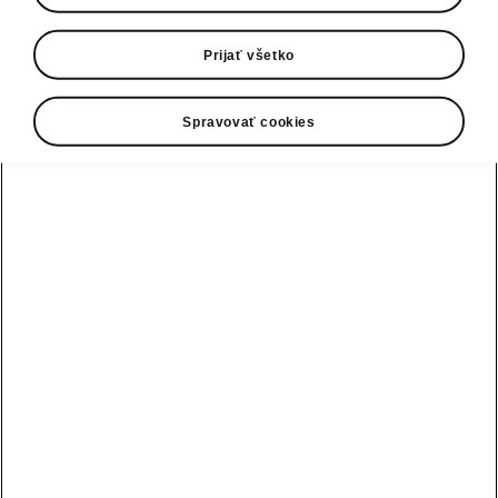
0800 124 125
E-mail
Prijať všetko
infolinka@skoda-auto.sk
Spravovať cookies
Kontaktný formulár
Pozri tiež
Skladové vozidlá
Konfigurátor
Testovacia jazda
Nájsť predajcu alebo servis