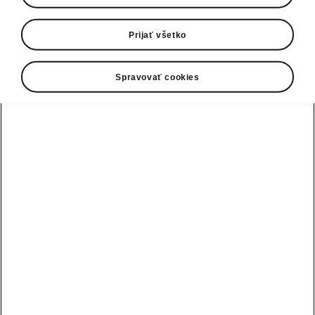
0800 124 125
E-mail
Prijať všetko
infolinka@skoda-auto.sk
Spravovať cookies
Kontaktný formulár
Pozri tiež
Skladové vozidlá
Konfigurátor
Testovacia jazda
Nájsť predajcu alebo servis