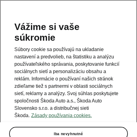
Vážime si vaše
Právna informácia
súkromie
Škoda Auto Slovensko s.r.o. si vyhradzuje právo zmeny cien, farieb a
technických dát modelov tu zobrazených a opísaných bez
Súbory cookie sa používajú na ukladanie
predchádzajúceho upozornenia. Autori servera si vyhradzujú právo
chýb zápisu a omylu.
nastavení a predvolieb, na štatistiku a analýzu
používateľského správania, poskytovanie funkcií
Použité obrázky sú ilustračné a majú len informatívny charakter. Na
fotografiách môžu byť zobrazené modely s príplatkovou výbavou, ktorá
sociálnych sietí a personalizáciu obsahu a
nie je štandardom pre modely v základnom prevedení. Pre bližšie
informácie o sortimente modelov, štandardných a mimoriadnych
reklám. Informácie o používaní našich stránok
výbavách, aktuálnych cenách, podmienkach a termínoch dodávok,
zdieľame tiež s partnermi v oblasti sociálnych
kontaktujte svojho autorizovaného predajcu vozidiel Škoda.
sietí, reklamy a analýzy. Svoj súhlas poskytujete
spoločnosti Škoda Auto a.s., Škoda Auto
Autorizácia poskytovania audiovizuálnej mediálnej služby na
Slovensko s.r.o. a distribučnej sieti
požiadanie č. AP/78
Škoda.
Zásady používania cookies.
Infolinka
Iba nevyhnutné