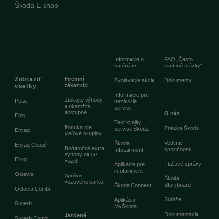
Škoda E-shop
Informácie o
FAQ „Často
batériách
kladené otázky“
Zobraziť
Firemní
Zvolávacie akcie
Dokumenty
zákazníci
všetky
Informácie pre
Získajte výhody
Peaq
nezávislé
a okamžite
servisy
dostupné
O nás
Epiq
Test kvality
Ponuka pre
Značka Škoda
servisu Škoda
Enyaq
cieľové skupiny
Vedenie
Škoda
Enyaq Coupé
Dodatočné extra
spoločnosti
Infotainment
výhody od 50
Elroq
vozidi
Tlačové správy
Aplikácie pre
infotainment
Octavia
Správa
Škoda
vozového parku
Storyboard
Škoda Connect
Octavia Combi
Súťaže
Aplikácia
Superb
MyŠkoda
Dokumentácia
Jazdené
Superb Combi