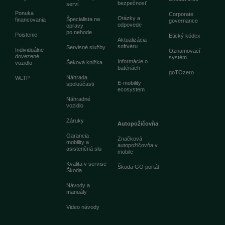
bezpečnosť
servi
Ponuka
Corporate
Otázky a
Špecialista na
financovania
governance
odpovede
opravy
po nehode
Poistenie
Etický kódex
Aktualizácia
softvéru
Servisné služby
Individuálne
Oznamovací
dovezené
systém
Informácie o
Šeková knižka
vozidlo
batériách
goTOzero
Náhrada
WLTP
E-mobility
spoluúčasti
ecosystem
Náhradné
vozidlo
Záruky
Autopožičovňa
Garancia
Značková
mobility a
autopožičovňa v
asistenčná slu
mobile
Kvalita v servise
Škoda GO portál
Škoda
Návody a
manuály
Video návody