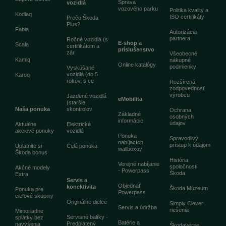
Správa
vozidlá
vozového parku
Politika kvality a
Kodiaq
ISO certifikáty
Prečo Škoda
Plus?
Fabia
Autorizácia
partnera
Ročné vozidlá (s
E-shop a
Scala
certifikátom a
príslušenstvo
zár
Všeobecné
Kamiq
nákupné
Online katalógy
podmienky
Vyskúšané
vozidlá (do 5
Karoq
rokov, s ce
Rozšírená
zodpovednosť
výrobcu
Jazdené vozidlá
eMobilita
(staršie
Naša ponuka
skontrolov
Ochrana
Základné
osobných
informácie
údajov
Aktuálne
Elektrické
akciové ponuky
vozidlá
Ponuka
Spravodlivý
nabíjacích
prístup k údajom
Uplatnite si
Celá ponuka
wallboxov
Škoda bonus
História
Verejné nabíjanie
spoločnosti
Akčné modely
- Powerpass
Škoda
Extra
Servis a
Objednať
konektivita
Škoda Múzeum
Ponuka pre
Powerpass
cieľové skupiny
Originálne dielce
Simply Clever
Servis a údržba
riešenia
Mimoriadne
Servisné balíky -
splátky bez
Batérie a
Predplatený
navýšenia
Škodaverse