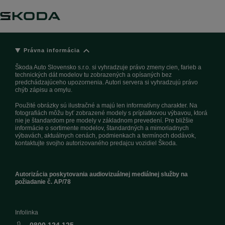
Právna informácia
Škoda Auto Slovensko s.r.o. si vyhradzuje právo zmeny cien, farieb a
technických dát modelov tu zobrazených a opísaných bez
predchádzajúceho upozornenia. Autori servera si vyhradzujú právo
chýb zápisu a omylu.
Použité obrázky sú ilustračné a majú len informatívny charakter. Na
fotografiách môžu byť zobrazené modely s príplatkovou výbavou, ktorá
nie je štandardom pre modely v základnom prevedení. Pre bližšie
informácie o sortimente modelov, štandardných a mimoriadnych
výbavách, aktuálnych cenách, podmienkach a termínoch dodávok,
kontaktujte svojho autorizovaného predajcu vozidiel Škoda.
Autorizácia poskytovania audiovizuálnej mediálnej služby na
požiadanie č. AP/78
Infolinka