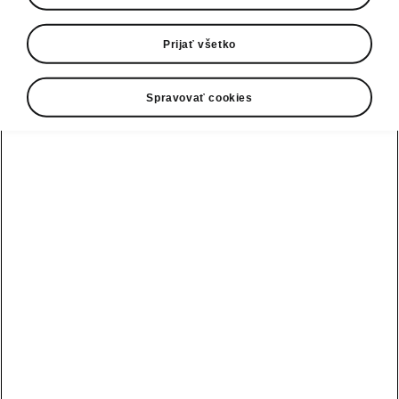
0800 124 125
E-mail
Prijať všetko
infolinka@skoda-auto.sk
Spravovať cookies
Kontaktný formulár
Pozri tiež
Skladové vozidlá
Konfigurátor
Testovacia jazda
Nájsť predajcu alebo servis