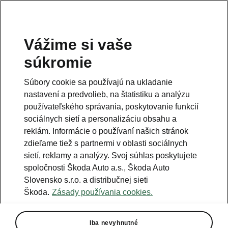
Vážime si vaše
Právna informácia
súkromie
Škoda Auto Slovensko s.r.o. si vyhradzuje právo zmeny cien, farieb a
technických dát modelov tu zobrazených a opísaných bez
Súbory cookie sa používajú na ukladanie
predchádzajúceho upozornenia. Autori servera si vyhradzujú právo
chýb zápisu a omylu.
nastavení a predvolieb, na štatistiku a analýzu
používateľského správania, poskytovanie funkcií
Použité obrázky sú ilustračné a majú len informatívny charakter. Na
fotografiách môžu byť zobrazené modely s príplatkovou výbavou, ktorá
sociálnych sietí a personalizáciu obsahu a
nie je štandardom pre modely v základnom prevedení. Pre bližšie
informácie o sortimente modelov, štandardných a mimoriadnych
reklám. Informácie o používaní našich stránok
výbavách, aktuálnych cenách, podmienkach a termínoch dodávok,
zdieľame tiež s partnermi v oblasti sociálnych
kontaktujte svojho autorizovaného predajcu vozidiel Škoda.
sietí, reklamy a analýzy. Svoj súhlas poskytujete
spoločnosti Škoda Auto a.s., Škoda Auto
Autorizácia poskytovania audiovizuálnej mediálnej služby na
Slovensko s.r.o. a distribučnej sieti
požiadanie č. AP/78
Škoda.
Zásady používania cookies.
Infolinka
Iba nevyhnutné