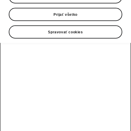
0800 124 125
E-mail
Prijať všetko
infolinka@skoda-auto.sk
Spravovať cookies
Kontaktný formulár
Pozri tiež
Skladové vozidlá
Konfigurátor
Testovacia jazda
Nájsť predajcu alebo servis