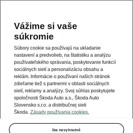
Vážime si vaše
Právna informácia
súkromie
Škoda Auto Slovensko s.r.o. si vyhradzuje právo zmeny cien, farieb a
technických dát modelov tu zobrazených a opísaných bez
Súbory cookie sa používajú na ukladanie
predchádzajúceho upozornenia. Autori servera si vyhradzujú právo
chýb zápisu a omylu.
nastavení a predvolieb, na štatistiku a analýzu
používateľského správania, poskytovanie funkcií
Použité obrázky sú ilustračné a majú len informatívny charakter. Na
fotografiách môžu byť zobrazené modely s príplatkovou výbavou, ktorá
sociálnych sietí a personalizáciu obsahu a
nie je štandardom pre modely v základnom prevedení. Pre bližšie
informácie o sortimente modelov, štandardných a mimoriadnych
reklám. Informácie o používaní našich stránok
výbavách, aktuálnych cenách, podmienkach a termínoch dodávok,
zdieľame tiež s partnermi v oblasti sociálnych
kontaktujte svojho autorizovaného predajcu vozidiel Škoda.
sietí, reklamy a analýzy. Svoj súhlas poskytujete
spoločnosti Škoda Auto a.s., Škoda Auto
Autorizácia poskytovania audiovizuálnej mediálnej služby na
Slovensko s.r.o. a distribučnej sieti
požiadanie č. AP/78
Škoda.
Zásady používania cookies.
Infolinka
Iba nevyhnutné