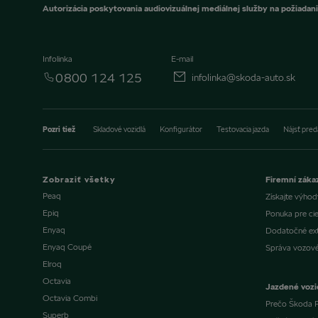
Autorizácia poskytovania audiovizuálnej mediálnej služby na požiadani
Infolinka
E-mail
0800 124 125
infolinka@skoda-auto.sk
Pozri tiež
Skladové vozidlá
Konfigurátor
Testovacia jazda
Nájsť pred
Zobraziť všetky
Firemní zákaz
Peaq
Získajte výho
Epiq
Ponuka pre cie
Enyaq
Dodatočné ext
Enyaq Coupé
Správa vozov
Elroq
Octavia
Jazdené vozi
Octavia Combi
Prečo Škoda P
Superb