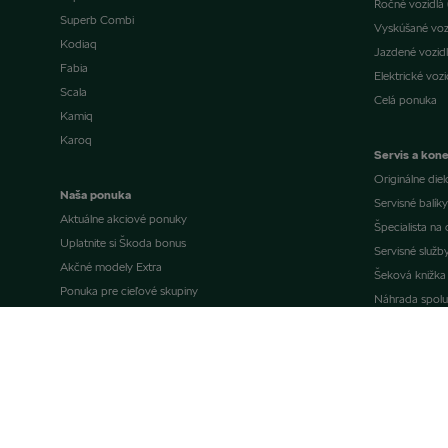
Ročné vozidlá (
Superb Combi
Vyskúšané vozi
Kodiaq
Jazdené vozidl
Fabia
Elektrické vozi
Scala
Celá ponuka
Kamiq
Karoq
Servis a kone
Originálne diel
Naša ponuka
Servisné balíky
Aktuálne akciové ponuky
Špecialista n
Uplatnite si Škoda bonus
Servisné služb
Akčné modely Extra
Šeková knižka
Ponuka pre cieľové skupiny
Náhrada spolu
Mimoriadne splátky bez navýšenia
Náhradné vozi
Ponuka financovania
Záruky
Poistenie
Garancia mobili
Individuálne dovezené vozidlo
Kvalita v serv
WLTP
Návody a man
Video návody