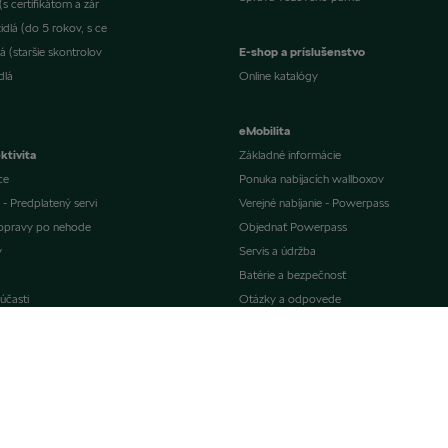
s certifikátom a zár
dlá (do 5 rokov, s ce
á (staršie skontrolov
E-shop a príslušenstvo
dlá
Online katalógy
eMobilita
ktivita
Základné informácie
ce
Ponuka nabíjacích wallboxov
 - Predplatený servi
Verejné nabíjanie - Powerpass
a opravy po nehode
Objednať Powerpass
y
Servis a údržba
Batérie a bezpečnosť
účasti
Otázky a odpovede
dlo
Aktualizácia softvéru
Informácie o batériách
ty a asistenčná slu
E-mobility ecosystem
ise Škoda
uály
Autopožičovňa