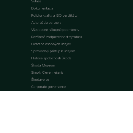
Súťaže
Dokumentácia
Politika kvality a ISO certifikáty
Autorizácia partnera
Všeobecné nákupné podmienky
Rozšírená zodpovednosť výrobcu
Ochrana osobných údajov
Spravodlivý prístup k údajom
História spoločnosti Škoda
Škoda Múzeum
Simply Clever riešenia
Škodaverse
Corporate governance
Etický kódex
Oznamovací systém
goTOzero