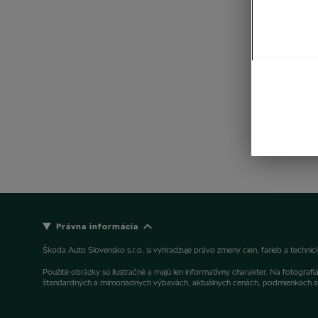
Právna informácia
Škoda Auto Slovensko s.r.o. si vyhradzuje právo zmeny cien, farieb a techn
Použité obrázky sú ilustračné a majú len informatívny charakter. Na fotogra
štandardných a mimoriadnych výbavách, aktuálnych cenách, podmienkach a t