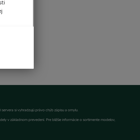
sti
ej
 servera si vyhradzujú právo chýb zápisu a omylu.
dely v základnom prevedení. Pre bližšie informácie o sortimente modelov,