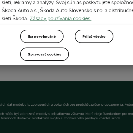
sietí, reklamy a analýzy. Svoj súhlas poskytujete spoločno
Škoda Auto a.s., Škoda Auto Slovensko s.r.o. a distribučn
sieti Škoda.
Zásady používania cookies.
Iba nevyhnutné
Prijať všetko
Spravovať cookies
ických dát modelov tu zobrazených a opísaných bez predchádzajúceho upozornenia. Autori
fiách môžu byť zobrazené modely s príplatkovou výbavou, ktorá nie je štandardom pre mo
ermínoch dodávok, kontaktujte svojho autorizovaného predajcu vozidiel Škoda.