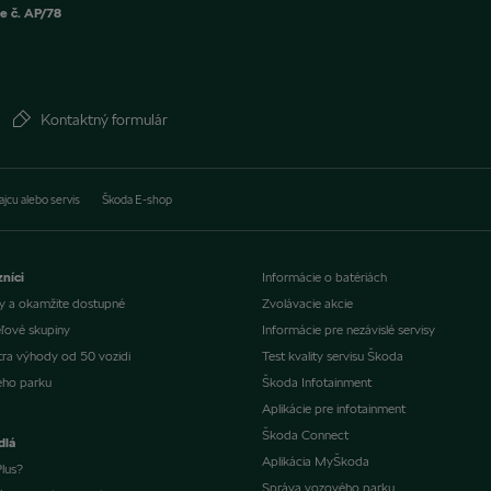
e č. AP/78
Kontaktný formulár
ajcu alebo servis
Škoda E-shop
níci
Informácie o batériách
dy a okamžite dostupné
Zvolávacie akcie
ľové skupiny
Informácie pre nezávislé servisy
ra výhody od 50 vozidi
Test kvality servisu Škoda
ého parku
Škoda Infotainment
Aplikácie pre infotainment
Škoda Connect
dlá
Aplikácia MyŠkoda
lus?
Správa vozového parku