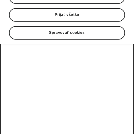
potrebné na ich vozidle realizovať
technické opatrenie. Akonáhle boli
Prijať všetko
technické opatrenia pre daný model
schválené a dostupné, zákazníci
Spravovať cookies
dostali druhý list, v ktorom boli
požiadaní, aby si dohovorili
schôdzku u autorizovaného partnera
ŠKODA podľa svojho výberu.
Od októbra roku 2015 mohol navyše
každý zákazník v Európe získať
informácie online alebo
prostredníctvom svojho predajcu
alebo servisného partnera o tom, či
sa toto opatrenie týka aj jeho vozidla.
Ostatné dotknuté značky skupiny
Volkswagen tiež poskytujú
relevantné informácie na svojich
webových stránkach.