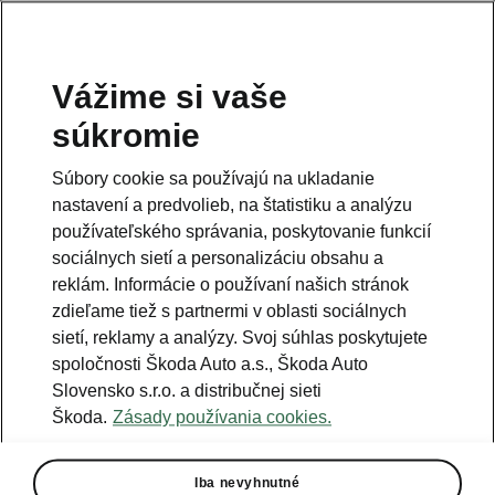
Vážime si vaše
EA189 Dieselová
súkromie
kampaň
Súbory cookie sa používajú na ukladanie
nastavení a predvolieb, na štatistiku a analýzu
FAQ: často kladené otázky a odpovede
používateľského správania, poskytovanie funkcií
sociálnych sietí a personalizáciu obsahu a
reklám. Informácie o používaní našich stránok
zdieľame tiež s partnermi v oblasti sociálnych
sietí, reklamy a analýzy. Svoj súhlas poskytujete
spoločnosti Škoda Auto a.s., Škoda Auto
1. Ako zistím, že sa to týka aj
Slovensko s.r.o. a distribučnej sieti
môjho vozidla?
Škoda.
Zásady používania cookies.
Všetci zákazníci dotknutých vozidiel
dostali na jar roku 2016 list
Iba nevyhnutné
obsahujúci informáciu, že bude