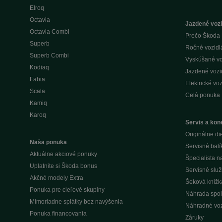
Elroq
Octavia
Jazdené vozi
Octavia Combi
Prečo Škoda 
Superb
Ročné vozidlá 
Superb Combi
Vyskúšané voz
Kodiaq
Jazdené vozid
Fabia
Elektrické voz
Scala
Celá ponuka
Kamiq
Karoq
Servis a kone
Originálne di
Naša ponuka
Servisné balí
Aktuálne akciové ponuky
Špecialista 
Uplatnite si Škoda bonus
Servisné slu
Akčné modely Extra
Šeková knižk
Ponuka pre cieľové skupiny
Náhrada spol
Mimoriadne splátky bez navýšenia
Náhradné voz
Ponuka financovania
Záruky