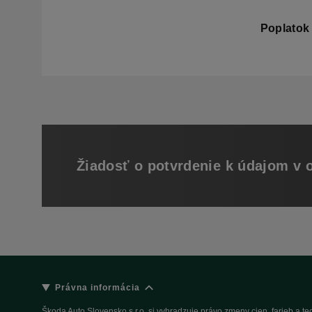
Poplatok 
Žiadosť o potvrdenie k údajom v 
Právna informácia
Škoda Auto Slovensko s.r.o. si vyhradzuje právo zmeny cien, farieb a 