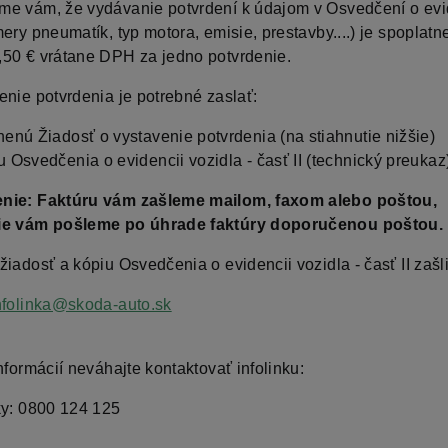
e vám, že vydávanie potvrdení k údajom v Osvedčení o evid
ery pneumatík, typ motora, emisie, prestavby....) je spoplat
50 € vrátane DPH za jedno potvrdenie.
enie potvrdenia je potrebné zaslať:
nenú Žiadosť o vystavenie potvrdenia (na stiahnutie nižšie)
u Osvedčenia o evidencii vozidla - časť II (technický preukaz
nie: Faktúru vám zašleme mailom, faxom alebo poštou,
ie vám pošleme po úhrade faktúry doporučenou poštou.
iadosť a kópiu Osvedčenia o evidencii vozidla - časť II zašli
nfolinka@skoda-auto.sk
nformácií neváhajte kontaktovať infolinku:
ky: 0800 124 125