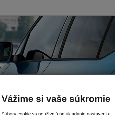
Vážime si vaše súkromie
lám Škoda
Súbory cookie sa používajú na ukladanie nastavení a