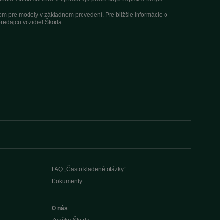
dom pre modely v základnom prevedení. Pre bližšie informácie o
redajcu vozidiel Škoda.
FAQ „Často kladené otázky“
Dokumenty
O nás
Značka Škoda