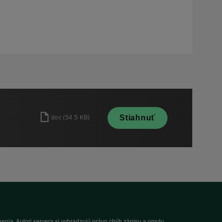
Stiahnuť
doc
(
54.5 KB
)
nia. Autori servera si vyhradzujú právo chýb zápisu a omylu.