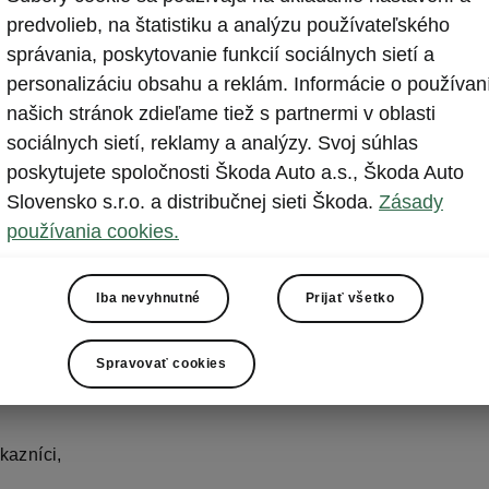
predvolieb, na štatistiku a analýzu používateľského
 údajom v osvedčení o
správania, poskytovanie funkcií sociálnych sietí a
personalizáciu obsahu a reklám. Informácie o používan
našich stránok zdieľame tiež s partnermi v oblasti
sociálnych sietí, reklamy a analýzy. Svoj súhlas
poskytujete spoločnosti Škoda Auto a.s., Škoda Auto
Slovensko s.r.o. a distribučnej sieti Škoda.
Zásady
používania cookies.
ormácia pre žiadateľov
Iba nevyhnutné
Prijať všetko
anie potvrdení k údaj
edčení o evidencii
Spravovať cookies
kazníci,