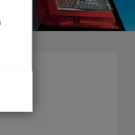
í
 o
om v