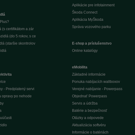
Aplikácie pre infotainment
Škoda Connect
dlá
Aplikácia MyŠkoda
Plus?
Správa vozového parku
(s certifikátom a zár
idlá (do 5 rokov, s ce
lá (staršie skontrolov
E-shop a príslušenstvo
idlá
Online katalógy
eMobilita
ktivita
Základné informácie
elce
Ponuka nabíjacích wallboxov
ky - Predplatený servi
Verejné nabíjanie - Powerpass
na opravy po nehode
Objednať Powerpass
žby
Servis a údržba
a
Batérie a bezpečnosť
uúčasti
Otázky a odpovede
idlo
Aktualizácia softvéru
Informácie o batériách