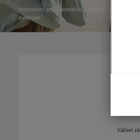
Informácia pre žiadateľov o vydanie potvrdení k
evidencii
Inf
vyd
osv
Vážení zá