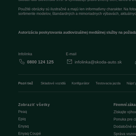
Použité obrázky sú ilustračné a majú len informatívny charakter. Na fo
sortimente modelov, štandardných a mimoriadnych výbavách, aktuálnyc
Autorizácia poskytovania audiovizuálnej mediálnej služby na požiad
Infolinka
E-mail
0800 124 125
infolinka@skoda-auto.sk
Pozri tiež
Skladové vozidlá
Konfigurátor
Testovacia jazda
Nájsť 
Zobraziť všetky
Firemní záka
Peaq
Získajte výho
Epiq
Ponuka pre c
Enyaq
Dodatočné ex
Enyaq Coupé
Správa vozov