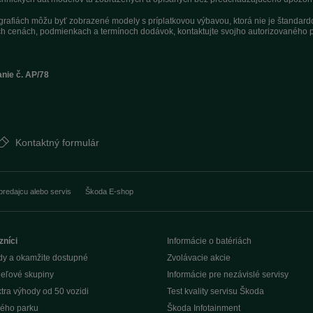
tografiách môžu byť zobrazené modely s príplatkovou výbavou, ktorá nie je štandar
h cenách, podmienkach a termínoch dodávok, kontaktujte svojho autorizovaného p
anie č. AP/78
Kontaktný formulár
predajcu alebo servis
Škoda E-shop
zníci
Informácie o batériách
dy a okamžite dostupné
Zvolávacie akcie
ieľové skupiny
Informácie pre nezávislé servisy
tra výhody od 50 vozidi
Test kvality servisu Škoda
ého parku
Škoda Infotainment