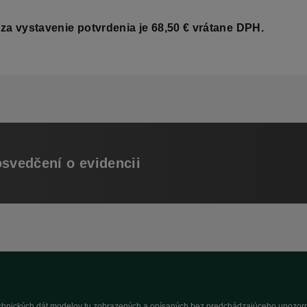
za vystavenie potvrdenia je 68,50 € vrátane DPH.
osvedčení o evidencii
technických dát modelov tu zobrazených a opísaných bez predchádzajúceho upozorne