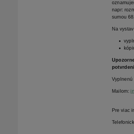
oznamujem
napr: rozm
sumou 68,
Na vystav
vypl
kópi
Upozorne
potvrden
Vyplnenú ž
Mailom:
i
Pre viac i
Telefonic