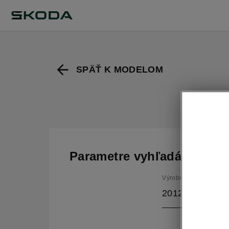
SPÄŤ K MODELOM
Parametre vyhľadávania
Výrobné obdobie
2012/11