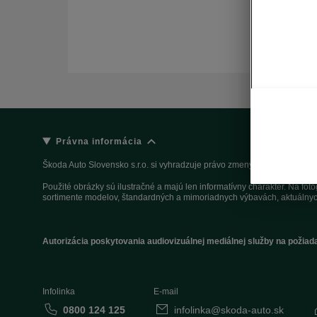
Právna informácia
Škoda Auto Slovensko s.r.o. si vyhradzuje právo zmeny cien, farieb a 
Použité obrázky sú ilustračné a majú len informatívny charakter. Na fo
sortimente modelov, štandardných a mimoriadnych výbavách, aktuálnyc
Autorizácia poskytovania audiovizuálnej mediálnej služby na požiad
Infolinka
E-mail
0800 124 125
infolinka@skoda-auto.sk