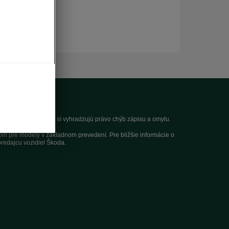
nia. Autori servera si vyhradzujú právo chýb zápisu a omylu.
dom pre modely v základnom prevedení. Pre bližšie informácie o
redajcu vozidiel Škoda.