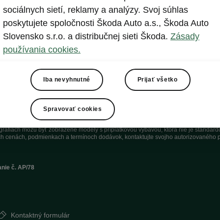
sociálnych sietí, reklamy a analýzy. Svoj súhlas
Zobraziť
poskytujete spoločnosti Škoda Auto a.s., Škoda Auto
Slovensko s.r.o. a distribučnej sieti Škoda.
Zásady
používania cookies.
Iba nevyhnutné
Prijať všetko
Spravovať cookies
technických dát modelov tu zobrazených a opísaných bez predchádzajúceho upozorne
tografiách môžu byť zobrazené modely s príplatkovou výbavou, ktorá nie je štandar
h cenách, podmienkach a termínoch dodávok, kontaktujte svojho autorizovaného p
anie č. AP/78
Kontaktný formulár