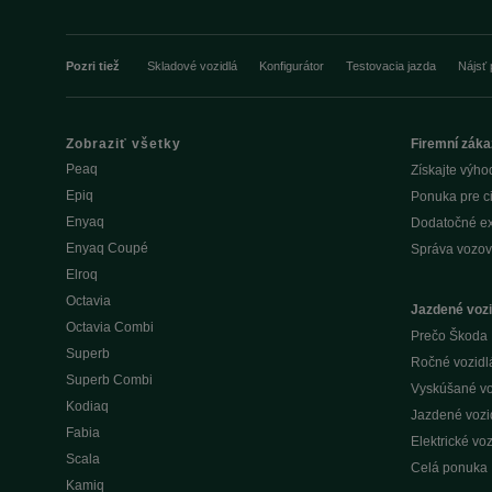
Pozri tiež
Skladové vozidlá
Konfigurátor
Testovacia jazda
Nájsť 
Zobraziť všetky
Firemní záka
Peaq
Získajte výho
Epiq
Ponuka pre c
Enyaq
Dodatočné ex
Enyaq Coupé
Správa vozov
Elroq
Octavia
Jazdené vozi
Octavia Combi
Prečo Škoda 
Superb
Ročné vozidlá 
Superb Combi
Vyskúšané voz
Kodiaq
Jazdené vozid
Fabia
Elektrické voz
Scala
Celá ponuka
Kamiq