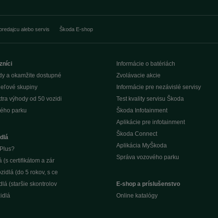
predajcu alebo servis
Škoda E-shop
zníci
Informácie o batériách
dy a okamžite dostupné
Zvolávacie akcie
ieľové skupiny
Informácie pre nezávislé servisy
tra výhody od 50 vozidi
Test kvality servisu Škoda
ého parku
Škoda Infotainment
Aplikácie pre infotainment
Škoda Connect
dlá
Aplikácia MyŠkoda
Plus?
Správa vozového parku
(s certifikátom a zár
idlá (do 5 rokov, s ce
lá (staršie skontrolov
E-shop a príslušenstvo
idlá
Online katalógy