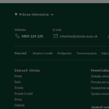
Právna informácia
Infolinka
E-mail
0800 124 125
infolinka@skoda-auto.sk
Pozri tiež
Skladové vozidlá
Konfigurátor
Testovacia jazda
Nájsť 
Zobraziť všetky
Firemní záka
Peaq
Získajte výho
Epiq
Ponuka pre c
Enyaq
Dodatočné ex
Enyaq Coupé
Správa vozov
Elroq
Octavia
Jazdené vozi