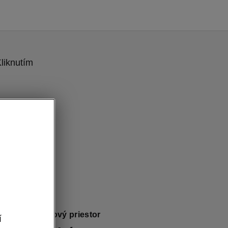
liknutím
ia - Batožinový priestor
í