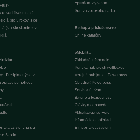
Aplikácia MyŠkoda
Plus?
Správa vozového parku
(s certifikátom a zár
idlá (do 5 rokov, s ce
lá (staršie skontrolov
E-shop a príslušenstvo
idlá
Online katalógy
eMobilita
ktivita
Základné informácie
elce
Ponuka nabíjacích wallboxov
ky - Predplatený servi
Verejné nabíjanie - Powerpass
na opravy po nehode
Objednať Powerpass
žby
Servis a údržba
a
Batérie a bezpečnosť
uúčasti
Otázky a odpovede
idlo
Aktualizácia softvéru
Informácie o batériách
lity a asistenčná slu
E-mobility ecosystem
vise Škoda