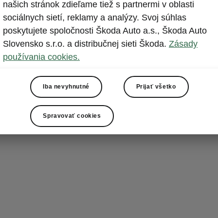
Priehrad
našich stránok zdieľame tiež s partnermi v oblasti
sociálnych sietí, reklamy a analýzy. Svoj súhlas
Kam si dať ka
poskytujete spoločnosti Škoda Auto a.s., Škoda Auto
kabát pod kry
Slovensko s.r.o. a distribučnej sieti Škoda.
Zásady
priestor na ul
používania cookies.
čisté a uprata
Iba nevyhnutné
Prijať všetko
Spravovať cookies