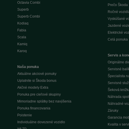
Octavia Combi
Prečo Škoda 
Superb
Ročné vozidlá 
Superb Combi
Vyskúšané voz
Kodiaq
Jazdené vozid
Fabia
Elektrické voz
Scala
Celá ponuka
Kamiq
Karoq
Servis a kone
Originálne di
Naša ponuka
Servisné balí
Aktuálne akciové ponuky
Špecialista 
Uplatnite si Škoda bonus
Servisné slu
Akčné modely Extra
Šeková knižk
Ponuka pre cieľové skupiny
Náhrada spol
Mimoriadne splátky bez navýšenia
Náhradné voz
Ponuka financovania
Záruky
Poistenie
Garancia mobi
Individuálne dovezené vozidlo
Kvalita v ser