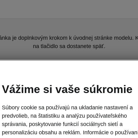
ránka je doplnkovým krokom k úvodnej stránke modelu. K
na tlačidlo sa dostanete späť.
Návrat na pôvodnú stránku
Vážime si vaše súkromie
Súbory cookie sa používajú na ukladanie nastavení a
predvolieb, na štatistiku a analýzu používateľského
správania, poskytovanie funkcií sociálnych sietí a
Nová Škoda Fab
personalizáciu obsahu a reklám. Informácie o používan