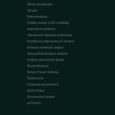
Škoda Storyboard
Súťaže
Dokumentácia
Politika kvality a ISO certifikáty
Autorizácia partnera
Všeobecné nákupné podmienky
Rozšírená zodpovednosť výrobcu
Ochrana osobných údajov
Spravodlivý prístup k údajom
História spoločnosti Škoda
Škoda Múzeum
Simply Clever riešenia
Škodaverse
Corporate governance
Etický kódex
Oznamovací systém
goTOzero