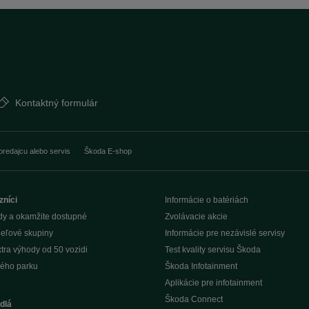
Kontaktný formulár
predajcu alebo servis
Škoda E-shop
zníci
Informácie o batériách
dy a okamžite dostupné
Zvolávacie akcie
ieľové skupiny
Informácie pre nezávislé servisy
tra výhody od 50 vozidi
Test kvality servisu Škoda
ého parku
Škoda Infotainment
Aplikácie pre infotainment
Škoda Connect
dlá