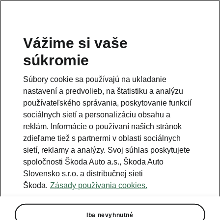
Vážime si vaše
súkromie
Súbory cookie sa používajú na ukladanie
nastavení a predvolieb, na štatistiku a analýzu
používateľského správania, poskytovanie funkcií
sociálnych sietí a personalizáciu obsahu a
reklám. Informácie o používaní našich stránok
zdieľame tiež s partnermi v oblasti sociálnych
sietí, reklamy a analýzy. Svoj súhlas poskytujete
spoločnosti Škoda Auto a.s., Škoda Auto
Slovensko s.r.o. a distribučnej sieti
Škoda ovládla anketu
Škoda.
Zásady používania cookies.
Elektromobil Roka 2025
2025-04-04T06:36:50.513+00:00
Iba nevyhnutné