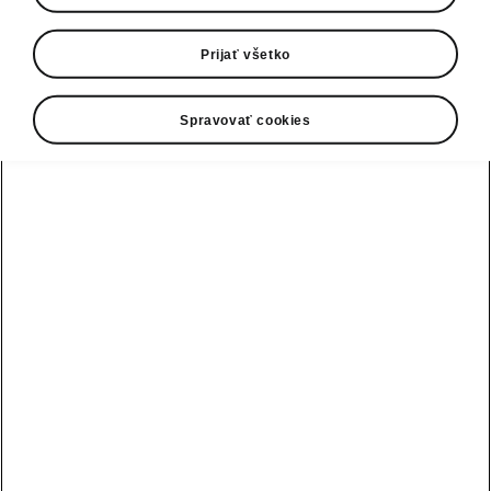
V ankete Elektromobil Roka 2025 powered by
Prijať všetko
ČSOB Leasing sa rozhodlovalo o najlepších
elektrických a plug-in hybridných vozidlách na
slovenskom trhu. Z celkovo ôsmich kategórií si
Spravovať cookies
značka Škoda odniesla hneď päť prvenstiev –
modely Elroq, Enyaq, Enyaq Coupé a Kodiaq
PHEV triumfovali vo svojich kategóriách a
aplikácia MyŠkoda získala ocenenie za
najlepšiu aplikáciu automobilky.
Bratislava, 3. apríla 2025 -
Rekordných 9 371 Slovákov
hlasovalo v ankete Elektromobil
Roka 2025 powered by ČSOB