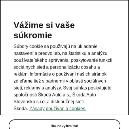
Vážime si vaše
súkromie
Táto stránka je iba doplnok predošlej stránky. Kliknutím
na tlačidlo sa vrátite späť.
Súbory cookie sa používajú na ukladanie
nastavení a predvolieb, na štatistiku a analýzu
Naspäť na predošlú stránku
používateľského správania, poskytovanie funkcií
sociálnych sietí a personalizáciu obsahu a
reklám. Informácie o používaní našich stránok
zdieľame tiež s partnermi v oblasti sociálnych
sietí, reklamy a analýzy. Svoj súhlas poskytujete
spoločnosti Škoda Auto a.s., Škoda Auto
Slovensko s.r.o. a distribučnej sieti
Škoda.
Zásady používania cookies.
Iba nevyhnutné