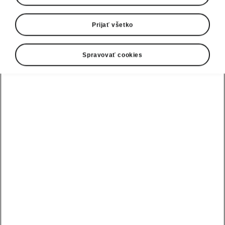
Prijať všetko
Spravovať cookies
Komfort modelu Škoda Peaq
Prvotriedne pohodlie v
každom rade sedadiel
Doprajte si zážitok zo sedenia, ktorý sa vyrovná
tým najluxusnejším salónikom. Predné sedadlá