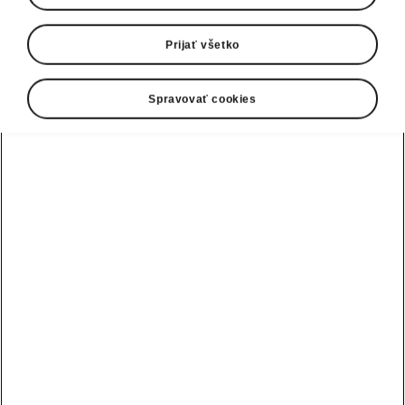
Prijať všetko
Spravovať cookies
Technológie modelu Škoda Epiq
Energia teraz prúdi oboma
smermi
Vďaka obojsmernému nabíjaniu (V2L a V2H)
dokáže Škoda Epiq viac než len čerpať energiu