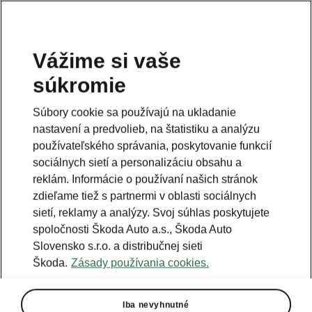
Vážime si vaše
súkromie
Táto stránka je iba doplnok predošlej stránky. Kliknutím
na tlačidlo sa vrátite späť.
Súbory cookie sa používajú na ukladanie
nastavení a predvolieb, na štatistiku a analýzu
Naspäť na predošlú stránku
používateľského správania, poskytovanie funkcií
sociálnych sietí a personalizáciu obsahu a
reklám. Informácie o používaní našich stránok
zdieľame tiež s partnermi v oblasti sociálnych
sietí, reklamy a analýzy. Svoj súhlas poskytujete
spoločnosti Škoda Auto a.s., Škoda Auto
Slovensko s.r.o. a distribučnej sieti
Škoda.
Zásady používania cookies.
Iba nevyhnutné