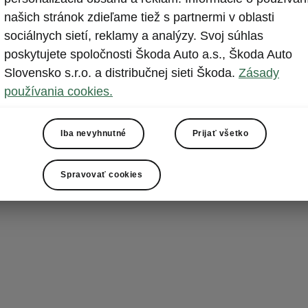
Dáždnik
našich stránok zdieľame tiež s partnermi v oblasti
materiál
sociálnych sietí, reklamy a analýzy. Svoj súhlas
poskytujete spoločnosti Škoda Auto a.s., Škoda Auto
Škoda Enyaq m
Slovensko s.r.o. a distribučnej sieti Škoda.
Zásady
na dáždnik, p
používania cookies.
vyrobený z udr
zastihne dáž
v dverách spol
Iba nevyhnutné
Prijať všetko
Spravovať cookies