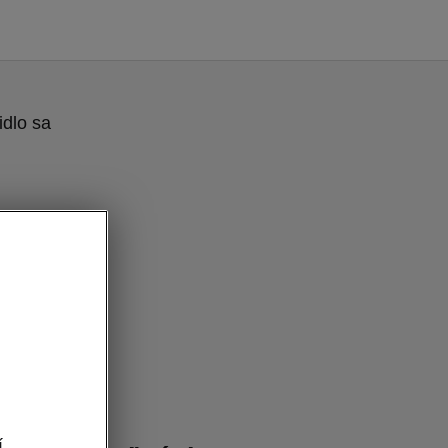
idlo sa
ické doplnky
í