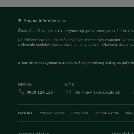
Právna informácia
Škoda Auto Slovensko s.r.o. si vyhradzuje právo zmeny cien, farieb a 
Použité obrázky sú ilustračné a majú len informatívny charakter. Na fo
sortimente modelov, štandardných a mimoriadnych výbavách, aktuálnyc
Autorizácia poskytovania audiovizuálnej mediálnej služby na požiad
Infolinka
E-mail
0800 124 125
infolinka@skoda-auto.sk
Pozri tiež
Skladové vozidlá
Konfigurátor
Testovacia jazda
Nájsť 