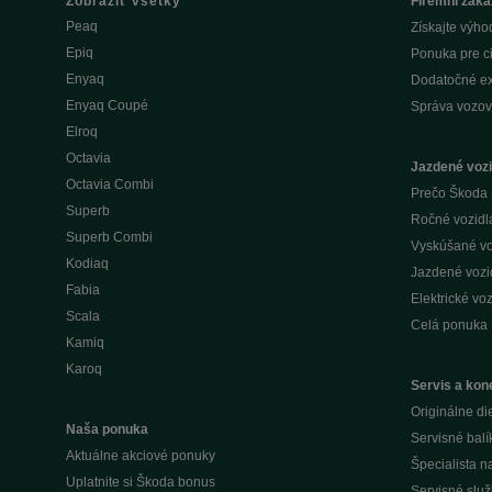
Zobraziť všetky
Firemní záka
Peaq
Získajte výho
Epiq
Ponuka pre c
Enyaq
Dodatočné ex
Enyaq Coupé
Správa vozov
Elroq
Octavia
Jazdené vozi
Octavia Combi
Prečo Škoda 
Superb
Ročné vozidlá 
Superb Combi
Vyskúšané voz
Kodiaq
Jazdené vozid
Fabia
Elektrické voz
Scala
Celá ponuka
Kamiq
Karoq
Servis a kone
Originálne di
Naša ponuka
Servisné balí
Aktuálne akciové ponuky
Špecialista 
Uplatnite si Škoda bonus
Servisné slu