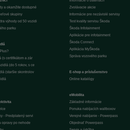
zníci
Informácie o batériách
dy a okamžite dostupné
Zvolávacie akcie
ieľové skupiny
Informácie pre nezávislé servisy
tra výhody od 50 vozidi
Test kvality servisu Škoda
ého parku
Škoda Infotainment
Aplikácie pre infotainment
Škoda Connect
dlá
Aplikácia MyŠkoda
Plus?
Správa vozového parku
(s certifikátom a zár
idlá (do 5 rokov, s ce
lá (staršie skontrolov
E-shop a príslušenstvo
idlá
Online katalógy
eMobilita
ktivita
Základné informácie
elce
Ponuka nabíjacích wallboxov
ky - Predplatený servi
Verejné nabíjanie - Powerpass
na opravy po nehode
Objednať Powerpass
žby
Servis a údržba