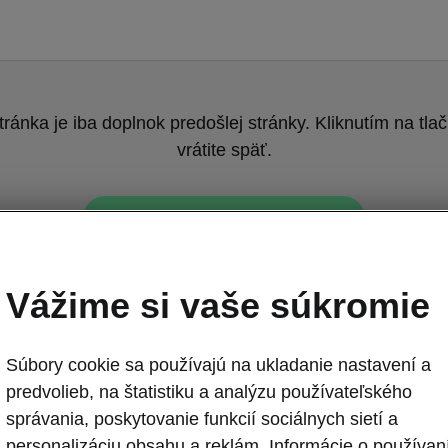
tránka je iba doplnok predošlej stránky. Kliknutím na tlač
vrátite späť.
Naspäť na predošlú stránku
Vážime si vaše súkromie
Súbory cookie sa používajú na ukladanie nastavení a
predvolieb, na štatistiku a analýzu používateľského
správania, poskytovanie funkcií sociálnych sietí a
Enyaq - Prakt
personalizáciu obsahu a reklám. Informácie o používan