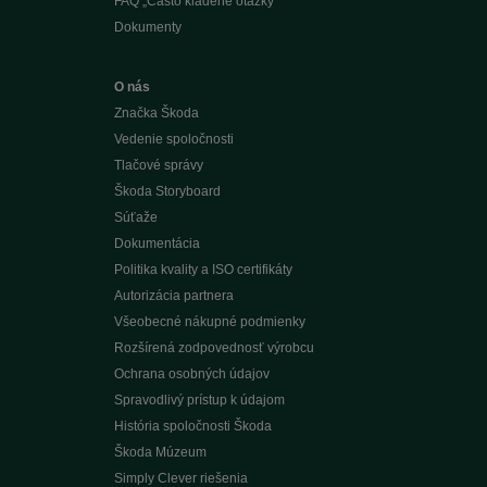
FAQ „Často kladené otázky“
Dokumenty
O nás
Značka Škoda
Vedenie spoločnosti
Tlačové správy
Škoda Storyboard
Súťaže
Dokumentácia
Politika kvality a ISO certifikáty
Autorizácia partnera
Všeobecné nákupné podmienky
Rozšírená zodpovednosť výrobcu
Ochrana osobných údajov
Spravodlivý prístup k údajom
História spoločnosti Škoda
Škoda Múzeum
Simply Clever riešenia