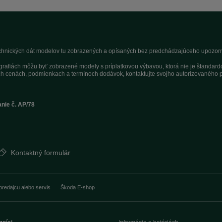
technických dát modelov tu zobrazených a opísaných bez predchádzajúceho upozorne
tografiách môžu byť zobrazené modely s príplatkovou výbavou, ktorá nie je štandar
h cenách, podmienkach a termínoch dodávok, kontaktujte svojho autorizovaného p
anie č. AP/78
Kontaktný formulár
predajcu alebo servis
Škoda E-shop