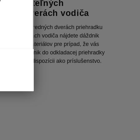
 z udržateľných
ov vo dverách vodiča
á v oboch predných dverách priehradku
ričom vo dverách vodiča nájdete dáždnik
žateľných materiálov pre prípad, že vás
ď
. Druhý dáždnik do odkladacej priehradky
ujazdca je k dispozícii ako príslušenstvo.