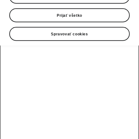
0800 124 125
E-mail
Prijať všetko
infolinka@skoda-auto.sk
Spravovať cookies
Kontaktný formulár
Pozri tiež
Skladové vozidlá
Konfigurátor
Testovacia jazda
Nájsť predajcu alebo servis