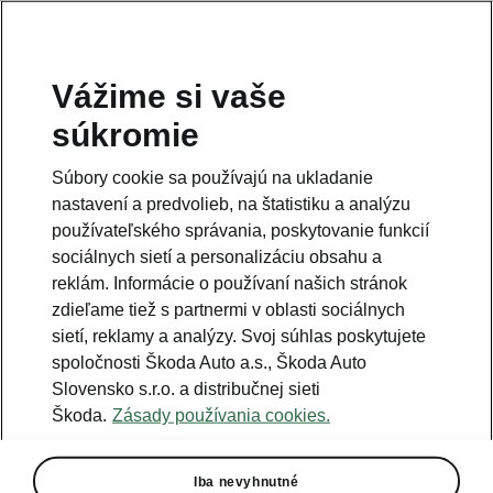
Vážime si vaše
Právna informácia
súkromie
Škoda Auto Slovensko s.r.o. si vyhradzuje právo zmeny cien, farieb a
technických dát modelov tu zobrazených a opísaných bez
Súbory cookie sa používajú na ukladanie
predchádzajúceho upozornenia. Autori servera si vyhradzujú právo
chýb zápisu a omylu.
nastavení a predvolieb, na štatistiku a analýzu
používateľského správania, poskytovanie funkcií
Použité obrázky sú ilustračné a majú len informatívny charakter. Na
fotografiách môžu byť zobrazené modely s príplatkovou výbavou, ktorá
sociálnych sietí a personalizáciu obsahu a
nie je štandardom pre modely v základnom prevedení. Pre bližšie
informácie o sortimente modelov, štandardných a mimoriadnych
reklám. Informácie o používaní našich stránok
výbavách, aktuálnych cenách, podmienkach a termínoch dodávok,
zdieľame tiež s partnermi v oblasti sociálnych
kontaktujte svojho autorizovaného predajcu vozidiel Škoda.
sietí, reklamy a analýzy. Svoj súhlas poskytujete
spoločnosti Škoda Auto a.s., Škoda Auto
Autorizácia poskytovania audiovizuálnej mediálnej služby na
Slovensko s.r.o. a distribučnej sieti
požiadanie č. AP/78
Škoda.
Zásady používania cookies.
Infolinka
Iba nevyhnutné