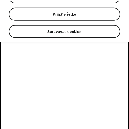
0800 124 125
E-mail
Prijať všetko
infolinka@skoda-auto.sk
Spravovať cookies
Kontaktný formulár
Pozri tiež
Skladové vozidlá
Konfigurátor
Testovacia jazda
Nájsť predajcu alebo servis