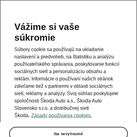
Vážime si vaše
Právna informácia
súkromie
Škoda Auto Slovensko s.r.o. si vyhradzuje právo zmeny cien, farieb a
technických dát modelov tu zobrazených a opísaných bez
Súbory cookie sa používajú na ukladanie
predchádzajúceho upozornenia. Autori servera si vyhradzujú právo
chýb zápisu a omylu.
nastavení a predvolieb, na štatistiku a analýzu
používateľského správania, poskytovanie funkcií
Použité obrázky sú ilustračné a majú len informatívny charakter. Na
fotografiách môžu byť zobrazené modely s príplatkovou výbavou, ktorá
sociálnych sietí a personalizáciu obsahu a
nie je štandardom pre modely v základnom prevedení. Pre bližšie
informácie o sortimente modelov, štandardných a mimoriadnych
reklám. Informácie o používaní našich stránok
výbavách, aktuálnych cenách, podmienkach a termínoch dodávok,
zdieľame tiež s partnermi v oblasti sociálnych
kontaktujte svojho autorizovaného predajcu vozidiel Škoda.
sietí, reklamy a analýzy. Svoj súhlas poskytujete
spoločnosti Škoda Auto a.s., Škoda Auto
Autorizácia poskytovania audiovizuálnej mediálnej služby na
Slovensko s.r.o. a distribučnej sieti
požiadanie č. AP/78
Škoda.
Zásady používania cookies.
Infolinka
Iba nevyhnutné