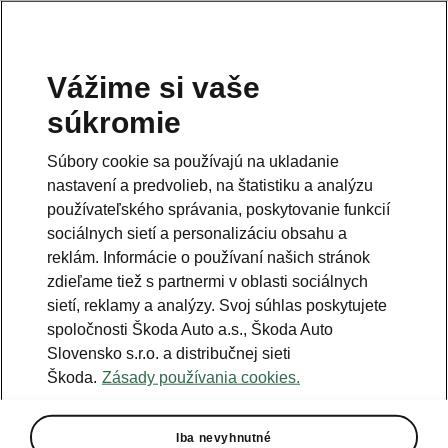
Vážime si vaše
Právna informácia
súkromie
Škoda Auto Slovensko s.r.o. si vyhradzuje právo zmeny cien, farieb a
technických dát modelov tu zobrazených a opísaných bez
Súbory cookie sa používajú na ukladanie
predchádzajúceho upozornenia. Autori servera si vyhradzujú právo
chýb zápisu a omylu.
nastavení a predvolieb, na štatistiku a analýzu
používateľského správania, poskytovanie funkcií
Použité obrázky sú ilustračné a majú len informatívny charakter. Na
fotografiách môžu byť zobrazené modely s príplatkovou výbavou, ktorá
sociálnych sietí a personalizáciu obsahu a
nie je štandardom pre modely v základnom prevedení. Pre bližšie
informácie o sortimente modelov, štandardných a mimoriadnych
reklám. Informácie o používaní našich stránok
výbavách, aktuálnych cenách, podmienkach a termínoch dodávok,
zdieľame tiež s partnermi v oblasti sociálnych
kontaktujte svojho autorizovaného predajcu vozidiel Škoda.
sietí, reklamy a analýzy. Svoj súhlas poskytujete
spoločnosti Škoda Auto a.s., Škoda Auto
Autorizácia poskytovania audiovizuálnej mediálnej služby na
Slovensko s.r.o. a distribučnej sieti
požiadanie č. AP/78
Škoda.
Zásady používania cookies.
Infolinka
Iba nevyhnutné