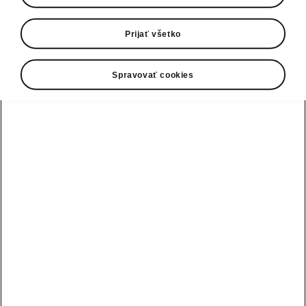
0800 124 125
E-mail
Prijať všetko
infolinka@skoda-auto.sk
Spravovať cookies
Kontaktný formulár
Pozri tiež
Skladové vozidlá
Konfigurátor
Testovacia jazda
Nájsť predajcu alebo servis