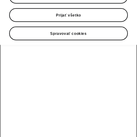
0800 124 125
E-mail
Prijať všetko
infolinka@skoda-auto.sk
Spravovať cookies
Kontaktný formulár
Pozri tiež
Skladové vozidlá
Konfigurátor
Testovacia jazda
Nájsť predajcu alebo servis