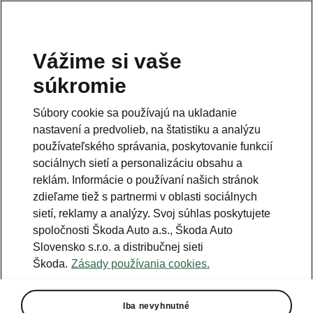
Vážime si vaše
Právna informácia
súkromie
Škoda Auto Slovensko s.r.o. si vyhradzuje právo zmeny cien, farieb a
technických dát modelov tu zobrazených a opísaných bez
Súbory cookie sa používajú na ukladanie
predchádzajúceho upozornenia. Autori servera si vyhradzujú právo
chýb zápisu a omylu.
nastavení a predvolieb, na štatistiku a analýzu
používateľského správania, poskytovanie funkcií
Použité obrázky sú ilustračné a majú len informatívny charakter. Na
fotografiách môžu byť zobrazené modely s príplatkovou výbavou, ktorá
sociálnych sietí a personalizáciu obsahu a
nie je štandardom pre modely v základnom prevedení. Pre bližšie
informácie o sortimente modelov, štandardných a mimoriadnych
reklám. Informácie o používaní našich stránok
výbavách, aktuálnych cenách, podmienkach a termínoch dodávok,
zdieľame tiež s partnermi v oblasti sociálnych
kontaktujte svojho autorizovaného predajcu vozidiel Škoda.
sietí, reklamy a analýzy. Svoj súhlas poskytujete
spoločnosti Škoda Auto a.s., Škoda Auto
Autorizácia poskytovania audiovizuálnej mediálnej služby na
Slovensko s.r.o. a distribučnej sieti
požiadanie č. AP/78
Škoda.
Zásady používania cookies.
Infolinka
Iba nevyhnutné