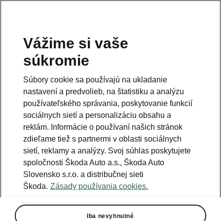
Vážime si vaše
Právna informácia
súkromie
Škoda Auto Slovensko s.r.o. si vyhradzuje právo zmeny cien, farieb a
technických dát modelov tu zobrazených a opísaných bez
Súbory cookie sa používajú na ukladanie
predchádzajúceho upozornenia. Autori servera si vyhradzujú právo
chýb zápisu a omylu.
nastavení a predvolieb, na štatistiku a analýzu
používateľského správania, poskytovanie funkcií
Použité obrázky sú ilustračné a majú len informatívny charakter. Na
fotografiách môžu byť zobrazené modely s príplatkovou výbavou, ktorá
sociálnych sietí a personalizáciu obsahu a
nie je štandardom pre modely v základnom prevedení. Pre bližšie
informácie o sortimente modelov, štandardných a mimoriadnych
reklám. Informácie o používaní našich stránok
výbavách, aktuálnych cenách, podmienkach a termínoch dodávok,
zdieľame tiež s partnermi v oblasti sociálnych
kontaktujte svojho autorizovaného predajcu vozidiel Škoda.
sietí, reklamy a analýzy. Svoj súhlas poskytujete
spoločnosti Škoda Auto a.s., Škoda Auto
Autorizácia poskytovania audiovizuálnej mediálnej služby na
Slovensko s.r.o. a distribučnej sieti
požiadanie č. AP/78
Škoda.
Zásady používania cookies.
Infolinka
Iba nevyhnutné