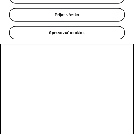
0800 124 125
E-mail
Prijať všetko
infolinka@skoda-auto.sk
Spravovať cookies
Kontaktný formulár
Pozri tiež
Skladové vozidlá
Konfigurátor
Testovacia jazda
Nájsť predajcu alebo servis