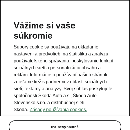
Vážime si vaše
Právna informácia
súkromie
Škoda Auto Slovensko s.r.o. si vyhradzuje právo zmeny cien, farieb a
technických dát modelov tu zobrazených a opísaných bez
Súbory cookie sa používajú na ukladanie
predchádzajúceho upozornenia. Autori servera si vyhradzujú právo
chýb zápisu a omylu.
nastavení a predvolieb, na štatistiku a analýzu
používateľského správania, poskytovanie funkcií
Použité obrázky sú ilustračné a majú len informatívny charakter. Na
fotografiách môžu byť zobrazené modely s príplatkovou výbavou, ktorá
sociálnych sietí a personalizáciu obsahu a
nie je štandardom pre modely v základnom prevedení. Pre bližšie
informácie o sortimente modelov, štandardných a mimoriadnych
reklám. Informácie o používaní našich stránok
výbavách, aktuálnych cenách, podmienkach a termínoch dodávok,
zdieľame tiež s partnermi v oblasti sociálnych
kontaktujte svojho autorizovaného predajcu vozidiel Škoda.
sietí, reklamy a analýzy. Svoj súhlas poskytujete
spoločnosti Škoda Auto a.s., Škoda Auto
Autorizácia poskytovania audiovizuálnej mediálnej služby na
Slovensko s.r.o. a distribučnej sieti
požiadanie č. AP/78
Škoda.
Zásady používania cookies.
Infolinka
Iba nevyhnutné