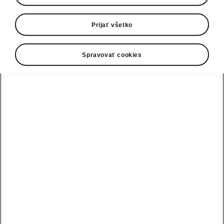
0800 124 125
E-mail
Prijať všetko
infolinka@skoda-auto.sk
Spravovať cookies
Kontaktný formulár
Pozri tiež
Skladové vozidlá
Konfigurátor
Testovacia jazda
Nájsť predajcu alebo servis