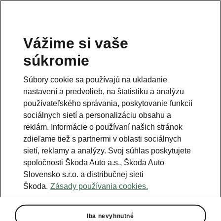
Vážime si vaše
Právna informácia
súkromie
Škoda Auto Slovensko s.r.o. si vyhradzuje právo zmeny cien, farieb a
technických dát modelov tu zobrazených a opísaných bez
Súbory cookie sa používajú na ukladanie
predchádzajúceho upozornenia. Autori servera si vyhradzujú právo
chýb zápisu a omylu.
nastavení a predvolieb, na štatistiku a analýzu
používateľského správania, poskytovanie funkcií
Použité obrázky sú ilustračné a majú len informatívny charakter. Na
fotografiách môžu byť zobrazené modely s príplatkovou výbavou, ktorá
sociálnych sietí a personalizáciu obsahu a
nie je štandardom pre modely v základnom prevedení. Pre bližšie
informácie o sortimente modelov, štandardných a mimoriadnych
reklám. Informácie o používaní našich stránok
výbavách, aktuálnych cenách, podmienkach a termínoch dodávok,
zdieľame tiež s partnermi v oblasti sociálnych
kontaktujte svojho autorizovaného predajcu vozidiel Škoda.
sietí, reklamy a analýzy. Svoj súhlas poskytujete
spoločnosti Škoda Auto a.s., Škoda Auto
Autorizácia poskytovania audiovizuálnej mediálnej služby na
Slovensko s.r.o. a distribučnej sieti
požiadanie č. AP/78
Škoda.
Zásady používania cookies.
Infolinka
Iba nevyhnutné