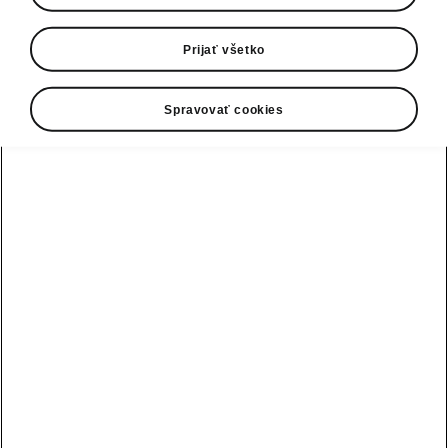
0800 124 125
E-mail
Prijať všetko
infolinka@skoda-auto.sk
Spravovať cookies
Kontaktný formulár
Pozri tiež
Skladové vozidlá
Konfigurátor
Testovacia jazda
Nájsť predajcu alebo servis