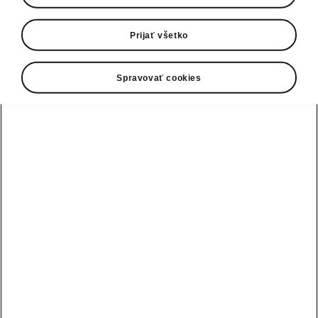
0800 124 125
E-mail
Prijať všetko
infolinka@skoda-auto.sk
Spravovať cookies
Kontaktný formulár
Pozri tiež
Skladové vozidlá
Konfigurátor
Testovacia jazda
Nájsť predajcu alebo servis