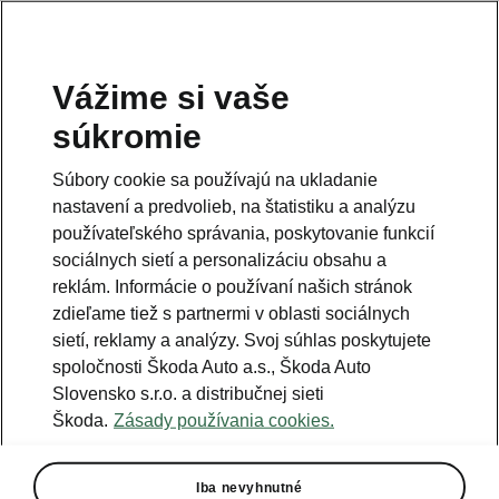
Vážime si vaše
Právna informácia
súkromie
Škoda Auto Slovensko s.r.o. si vyhradzuje právo zmeny cien, farieb a
technických dát modelov tu zobrazených a opísaných bez
Súbory cookie sa používajú na ukladanie
predchádzajúceho upozornenia. Autori servera si vyhradzujú právo
chýb zápisu a omylu.
nastavení a predvolieb, na štatistiku a analýzu
používateľského správania, poskytovanie funkcií
Použité obrázky sú ilustračné a majú len informatívny charakter. Na
fotografiách môžu byť zobrazené modely s príplatkovou výbavou, ktorá
sociálnych sietí a personalizáciu obsahu a
nie je štandardom pre modely v základnom prevedení. Pre bližšie
informácie o sortimente modelov, štandardných a mimoriadnych
reklám. Informácie o používaní našich stránok
výbavách, aktuálnych cenách, podmienkach a termínoch dodávok,
zdieľame tiež s partnermi v oblasti sociálnych
kontaktujte svojho autorizovaného predajcu vozidiel Škoda.
sietí, reklamy a analýzy. Svoj súhlas poskytujete
spoločnosti Škoda Auto a.s., Škoda Auto
Autorizácia poskytovania audiovizuálnej mediálnej služby na
Slovensko s.r.o. a distribučnej sieti
požiadanie č. AP/78
Škoda.
Zásady používania cookies.
Infolinka
Iba nevyhnutné