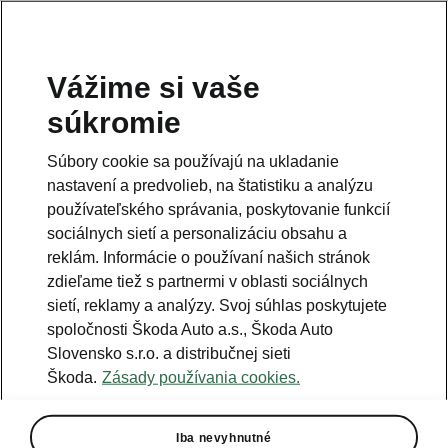
Vážime si vaše
Právna informácia
súkromie
Škoda Auto Slovensko s.r.o. si vyhradzuje právo zmeny cien, farieb a
technických dát modelov tu zobrazených a opísaných bez
Súbory cookie sa používajú na ukladanie
predchádzajúceho upozornenia. Autori servera si vyhradzujú právo
chýb zápisu a omylu.
nastavení a predvolieb, na štatistiku a analýzu
používateľského správania, poskytovanie funkcií
Použité obrázky sú ilustračné a majú len informatívny charakter. Na
fotografiách môžu byť zobrazené modely s príplatkovou výbavou, ktorá
sociálnych sietí a personalizáciu obsahu a
nie je štandardom pre modely v základnom prevedení. Pre bližšie
informácie o sortimente modelov, štandardných a mimoriadnych
reklám. Informácie o používaní našich stránok
výbavách, aktuálnych cenách, podmienkach a termínoch dodávok,
zdieľame tiež s partnermi v oblasti sociálnych
kontaktujte svojho autorizovaného predajcu vozidiel Škoda.
sietí, reklamy a analýzy. Svoj súhlas poskytujete
spoločnosti Škoda Auto a.s., Škoda Auto
Autorizácia poskytovania audiovizuálnej mediálnej služby na
Slovensko s.r.o. a distribučnej sieti
požiadanie č. AP/78
Škoda.
Zásady používania cookies.
Infolinka
Iba nevyhnutné