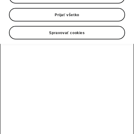
0800 124 125
E-mail
Prijať všetko
infolinka@skoda-auto.sk
Spravovať cookies
Kontaktný formulár
Pozri tiež
Skladové vozidlá
Konfigurátor
Testovacia jazda
Nájsť predajcu alebo servis