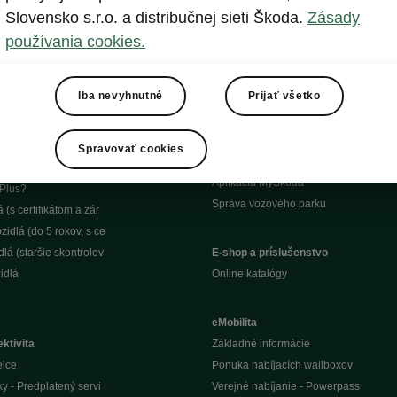
Slovensko s.r.o. a distribučnej sieti Škoda.
Zásady
zníci
Informácie o batériách
používania cookies.
dy a okamžite dostupné
Zvolávacie akcie
ieľové skupiny
Informácie pre nezávislé servisy
Iba nevyhnutné
Prijať všetko
tra výhody od 50 vozidi
Test kvality servisu Škoda
ého parku
Škoda Infotainment
Aplikácie pre infotainment
Spravovať cookies
Škoda Connect
dlá
Aplikácia MyŠkoda
Plus?
Správa vozového parku
(s certifikátom a zár
idlá (do 5 rokov, s ce
lá (staršie skontrolov
E-shop a príslušenstvo
idlá
Online katalógy
eMobilita
ktivita
Základné informácie
elce
Ponuka nabíjacích wallboxov
ky - Predplatený servi
Verejné nabíjanie - Powerpass