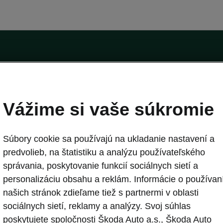
technických dát modelov tu zobrazených a opísaných bez predchádzajúceho upozorne
tografiách môžu byť zobrazené modely s príplatkovou výbavou, ktorá nie je štandar
h cenách, podmienkach a termínoch dodávok, kontaktujte svojho autorizovaného p
Vážime si vaše súkromie
anie č. AP/78
Súbory cookie sa používajú na ukladanie nastavení a
predvolieb, na štatistiku a analýzu používateľského
správania, poskytovanie funkcií sociálnych sietí a
Kontaktný formulár
personalizáciu obsahu a reklám. Informácie o používan
našich stránok zdieľame tiež s partnermi v oblasti
sociálnych sietí, reklamy a analýzy. Svoj súhlas
predajcu alebo servis
Škoda E-shop
poskytujete spoločnosti Škoda Auto a.s., Škoda Auto