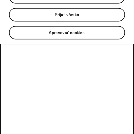
0800 124 125
E-mail
Prijať všetko
infolinka@skoda-auto.sk
Spravovať cookies
Kontaktný formulár
Pozri tiež
Skladové vozidlá
Konfigurátor
Testovacia jazda
Nájsť predajcu alebo servis