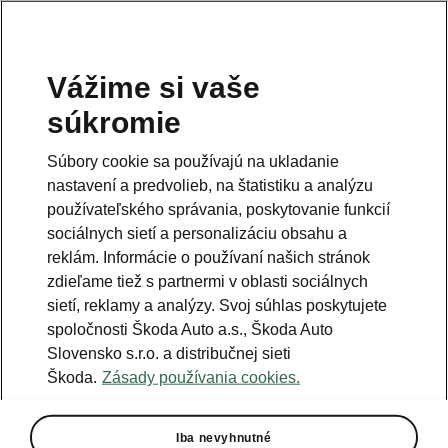
Vážime si vaše
Právna informácia
súkromie
Škoda Auto Slovensko s.r.o. si vyhradzuje právo zmeny cien, farieb a
technických dát modelov tu zobrazených a opísaných bez
Súbory cookie sa používajú na ukladanie
predchádzajúceho upozornenia. Autori servera si vyhradzujú právo
chýb zápisu a omylu.
nastavení a predvolieb, na štatistiku a analýzu
používateľského správania, poskytovanie funkcií
Použité obrázky sú ilustračné a majú len informatívny charakter. Na
fotografiách môžu byť zobrazené modely s príplatkovou výbavou, ktorá
sociálnych sietí a personalizáciu obsahu a
nie je štandardom pre modely v základnom prevedení. Pre bližšie
informácie o sortimente modelov, štandardných a mimoriadnych
reklám. Informácie o používaní našich stránok
výbavách, aktuálnych cenách, podmienkach a termínoch dodávok,
zdieľame tiež s partnermi v oblasti sociálnych
kontaktujte svojho autorizovaného predajcu vozidiel Škoda.
sietí, reklamy a analýzy. Svoj súhlas poskytujete
spoločnosti Škoda Auto a.s., Škoda Auto
Autorizácia poskytovania audiovizuálnej mediálnej služby na
Slovensko s.r.o. a distribučnej sieti
požiadanie č. AP/78
Škoda.
Zásady používania cookies.
Infolinka
Iba nevyhnutné