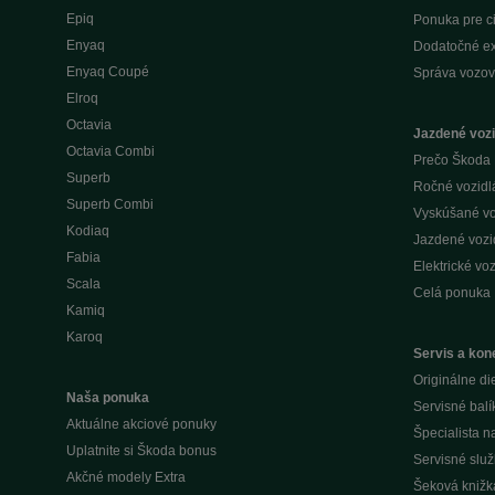
Epiq
Ponuka pre c
Enyaq
Dodatočné ex
Enyaq Coupé
Správa vozov
Elroq
Octavia
Jazdené vozi
Octavia Combi
Prečo Škoda 
Superb
Ročné vozidlá 
Superb Combi
Vyskúšané voz
Kodiaq
Jazdené vozid
Fabia
Elektrické voz
Scala
Celá ponuka
Kamiq
Karoq
Servis a kone
Originálne di
Naša ponuka
Servisné balí
Aktuálne akciové ponuky
Špecialista 
Uplatnite si Škoda bonus
Servisné slu
Akčné modely Extra
Šeková knižk