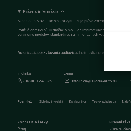
Právna informácia
Škoda Auto Slovensko s.r.o. si vyhradzuje právo zmeny cien, farieb a 
Použité obrázky sú ilustračné a majú len informatívny charakter. Na fo
sortimente modelov, štandardných a mimoriadnych výbavách, aktuálnyc
Autorizácia poskytovania audiovizuálnej mediálnej služby na požiad
Infolinka
E-mail
0800 124 125
infolinka@skoda-auto.sk
Pozri tiež
Skladové vozidlá
Konfigurátor
Testovacia jazda
Nájsť 
Zobraziť všetky
Firemní záka
Peaq
Získajte výho