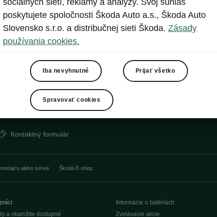
sociálnych sietí, reklamy a analýzy. Svoj súhlas
poskytujete spoločnosti Škoda Auto a.s., Škoda Auto
Slovensko s.r.o. a distribučnej sieti Škoda.
Zásady
technických dát modelov tu zobrazených a opísaných bez predchádzajúceho upozorne
používania cookies.
tografiách môžu byť zobrazené modely s príplatkovou výbavou, ktorá nie je štandar
h cenách, podmienkach a termínoch dodávok, kontaktujte svojho autorizovaného p
Iba nevyhnutné
Prijať všetko
anie č. AP/78
Spravovať cookies
Kontaktný formulár
predajcu alebo servis
Škoda E-shop
zníci
Informácie o batériách
dy a okamžite dostupné
Zvolávacie akcie