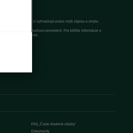
nia. Autori servera si vyhradzujú právo chýb zápisu a omylu.
dom pre modely v základnom prevedení. Pre bližšie informácie o
redajcu vozidiel Škoda.
FAQ „Často kladené otázky“
Dokumenty