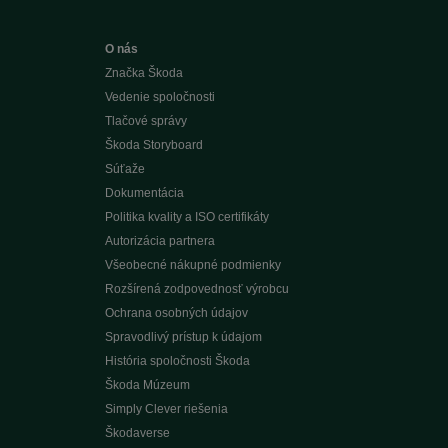
O nás
Značka Škoda
Vedenie spoločnosti
Tlačové správy
Škoda Storyboard
Súťaže
Dokumentácia
Politika kvality a ISO certifikáty
Autorizácia partnera
Všeobecné nákupné podmienky
Rozšírená zodpovednosť výrobcu
Ochrana osobných údajov
Spravodlivý prístup k údajom
História spoločnosti Škoda
Škoda Múzeum
Simply Clever riešenia
Škodaverse