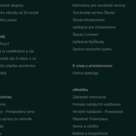
ieľové skupiny
Informácie pre nezávislé servisy
tra výhody od 50 vozidi
Test kvality servisu Škoda
ého parku
Škoda Infotainment
Aplikácie pre infotainment
Škoda Connect
dlá
Aplikácia MyŠkoda
Plus?
Správa vozového parku
(s certifikátom a zár
idlá (do 5 rokov, s ce
lá (staršie skontrolov
E-shop a príslušenstvo
idlá
Online katalógy
eMobilita
ktivita
Základné informácie
elce
Ponuka nabíjacích wallboxov
ky - Predplatený servi
Verejné nabíjanie - Powerpass
na opravy po nehode
Objednať Powerpass
žby
Servis a údržba
a
Batérie a bezpečnosť