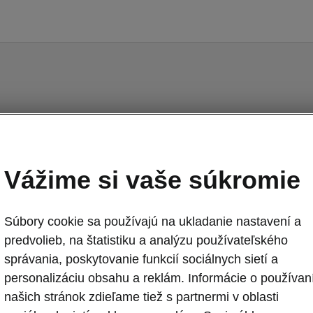
Niečo sa pokazilo.
Vážime si vaše súkromie
Nastala chyba. Pracujeme na jej odstránení, skúste to
neskôr.
Súbory cookie sa používajú na ukladanie nastavení a
Try again
predvolieb, na štatistiku a analýzu používateľského
správania, poskytovanie funkcií sociálnych sietí a
personalizáciu obsahu a reklám. Informácie o používan
našich stránok zdieľame tiež s partnermi v oblasti