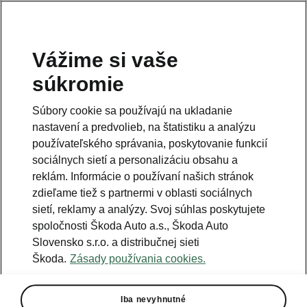
Vážime si vaše
súkromie
Súbory cookie sa používajú na ukladanie
Niečo sa pokazilo.
nastavení a predvolieb, na štatistiku a analýzu
používateľského správania, poskytovanie funkcií
sociálnych sietí a personalizáciu obsahu a
Nastala chyba. Pracujeme na jej odstránení, skúste to
reklám. Informácie o používaní našich stránok
neskôr.
zdieľame tiež s partnermi v oblasti sociálnych
sietí, reklamy a analýzy. Svoj súhlas poskytujete
Try again
spoločnosti Škoda Auto a.s., Škoda Auto
Slovensko s.r.o. a distribučnej sieti
Škoda.
Zásady používania cookies.
Iba nevyhnutné