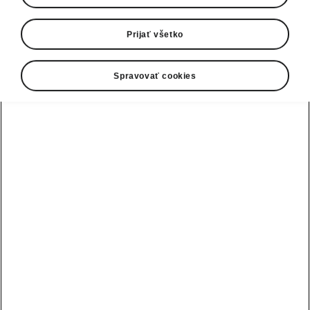
Prijať všetko
Spravovať cookies
Vyberte si svoj model Škoda
Peaq
Peaq
Dojazd
Batéria
605 km
86 kWh
Sportline
Vaša aktuálna spotreba
Počet najazdených kilometrov ročne