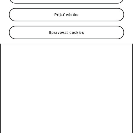
Prijať všetko
Spravovať cookies
Vyberte si svoj model Škoda
Elroq
Elroq
Dojazd
Batéria
450 km
58 kWh
Selection
Vaša aktuálna spotreba
Počet najazdených kilometrov ročne