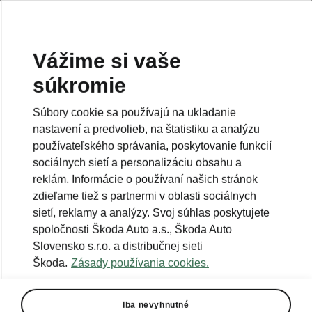
Vážime si vaše
Naplánujte si cestu
súkromie
Súbory cookie sa používajú na ukladanie
Vysvetlivky
nastavení a predvolieb, na štatistiku a analýzu
Powerpass nabíjačky
používateľského správania, poskytovanie funkcií
Vybraní partneri
sociálnych sietí a personalizáciu obsahu a
reklám. Informácie o používaní našich stránok
Nabíjacie stanice IONITY
zdieľame tiež s partnermi v oblasti sociálnych
Bežné nabíjačky
sietí, reklamy a analýzy. Svoj súhlas poskytujete
spoločnosti Škoda Auto a.s., Škoda Auto
Slovensko s.r.o. a distribučnej sieti
Škoda.
Zásady používania cookies.
Iba nevyhnutné