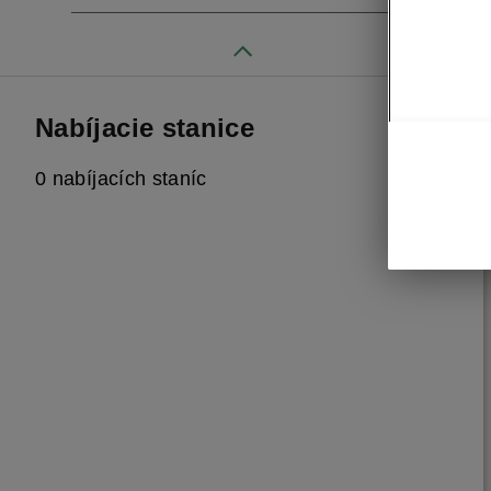
Nabíjacie stanice
0 nabíjacích staníc